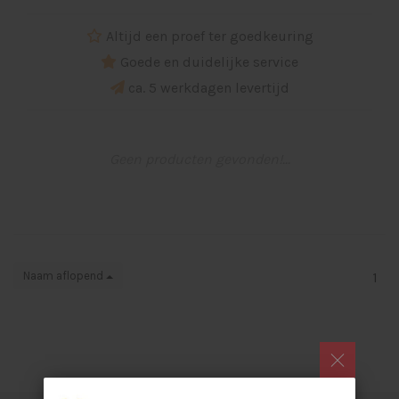
Altijd een proef ter goedkeuring
Goede en duidelijke service
ca. 5 werkdagen levertijd
Geen producten gevonden!...
Naam aflopend
1