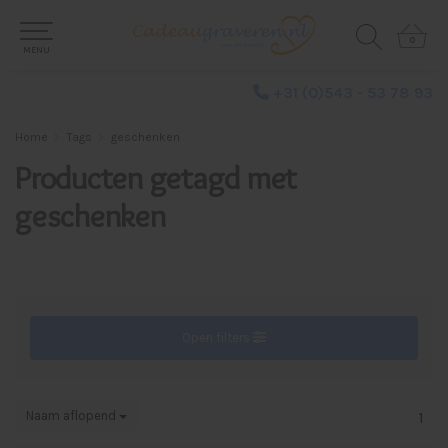
0
0
MENU
+31 (0)543 - 53 78 93
Home
Tags
geschenken
Producten getagd met
geschenken
Open filters
Naam aflopend
1