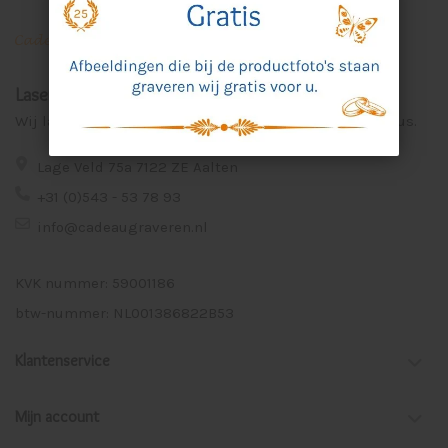
Laser Graveer Service Aalten
Wij lasergraveren voor u unieke en persoonlijke cadeaus.
Lage Veld 75a 7122 ZE Aalten
+31 (0)543 - 53 78 93
info@cadeaugraveren.nl
KVK nummer: 59001186
btw-nummer: NL001386822B53
Klantenservice
Mijn account