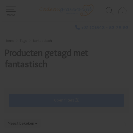
0
0
MENU
+31 (0)543 - 53 78 93
Home
Tags
fantastisch
Producten getagd met
fantastisch
Open filters
Meest bekeken
1