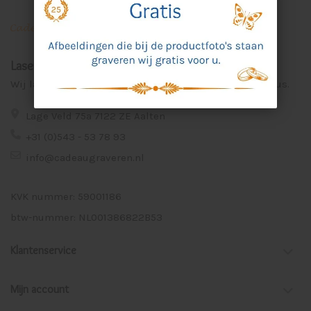
Laser Graveer Service Aalten
Wij lasergraveren voor u unieke en persoonlijke cadeaus.
Lage Veld 75a 7122 ZE Aalten
+31 (0)543 - 53 78 93
info@cadeaugraveren.nl
KVK nummer: 59001186
btw-nummer: NL001386822B53
Klantenservice
Mijn account