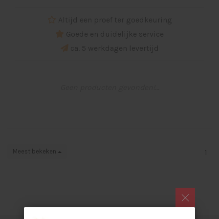
Altijd een proef ter goedkeuring
Goede en duidelijke service
ca. 5 werkdagen levertijd
Geen producten gevonden!...
Meest bekeken
1