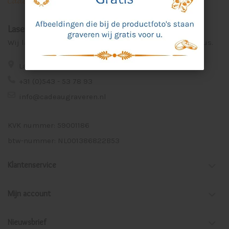
Laser Graveer Service Aalten
Wij lasergraveren voor u unieke en persoonlijke cadeaus.
Lage Veld 75a 7122 ZE Aalten
+31 (0)543 - 53 78 93
info@cadeaugraveren.nl
KVK nummer: 59001186
btw-nummer: NL001386822B53
Klantenservice
Mijn account
Nieuwsbrief