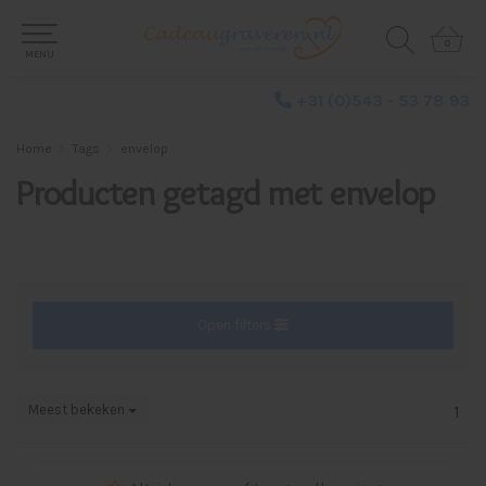
0
0
MENU
+31 (0)543 - 53 78 93
Home
Tags
envelop
Producten getagd met envelop
Open filters
Meest bekeken
1