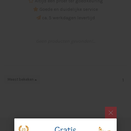
Altijd een proef ter goedkeuring
Goede en duidelijke service
ca. 5 werkdagen levertijd
Geen producten gevonden!...
Meest bekeken
1