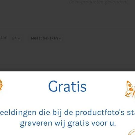
Geen producten gevonden!...
cten
24
Meest bekeken