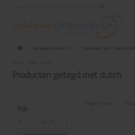
Beoordeling van 9,8 bij Webwinkelkeur
Gelegenheden
Cadeaus per materiaa
Home
Tags
dutch
Producten getagd met dutch
Pagina 1 van 1
|
Prod
Prijs
€
€
tot