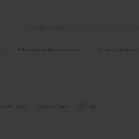
Zo
l
Foto's gemaakte artikelen
Op maat gemaakt
ucten
24
Meest bekeken