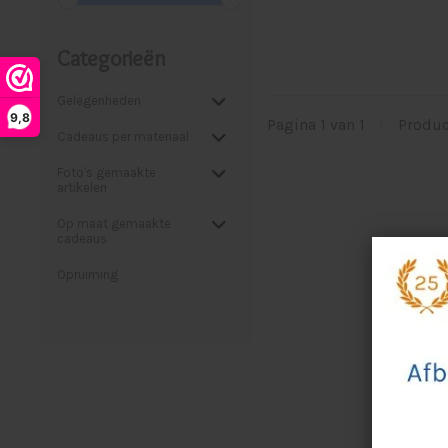
Categorieën
Gelegenheden
9,8
Pagina 1 van 1
|
Produ
Cadeaus per materiaal
Foto's gemaakte
artikelen
Op maat gemaakte
cadeaus
Opruiming