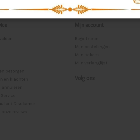
ice
Mijn account
lvelden
Registreren
Mijn bestellingen
Mijn tickets
Mijn verlanglijst
 en bezorgen
Volg ons
n en klachten
n annuleren
 Service
lier / Disclaimer
 onze reviews