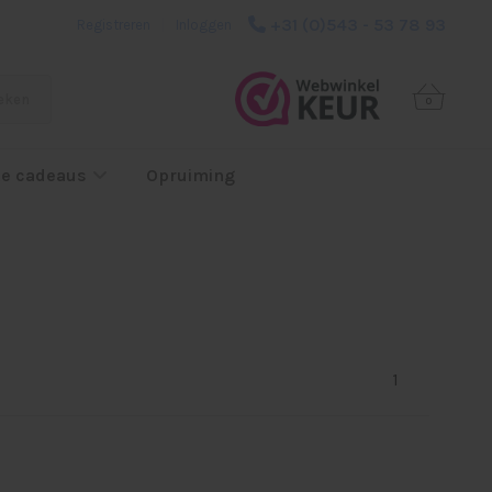
+31 (0)543 - 53 78 93
Registreren
|
Inloggen
eken
0
e cadeaus
Opruiming
1