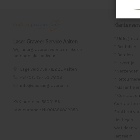
Klantenserv
* Uitleg invu
Laser Graveer Service Aalten
* Bestellen
Wij lasergraveren voor u unieke en
* Betalen
persoonlijke cadeaus.
* Levertijd
Lage Veld 75a 7122 ZE Aalten
* Verzenden
+31 (0)543 - 53 78 93
* Retournere
info@cadeaugraveren.nl
* Garantie e
* Contact en
KVK nummer: 59001186
Contactformu
btw-nummer: NL001386822B53
Echtheid van
Het begin
Wat doen wij
Het team