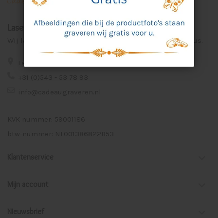
Laser Graveer Service Aalten
Wij lasergraveren voor u unieke en persoonlijke cadeaus.
Lage Veld 75a 7122 ZE Aalten
+31 (0)543 - 53 78 93
info@cadeaugraveren.nl
KVK nummer: 59001186
btw-nummer: NL001386822B53
Klantenservice
Mijn account
Nieuwsbrief