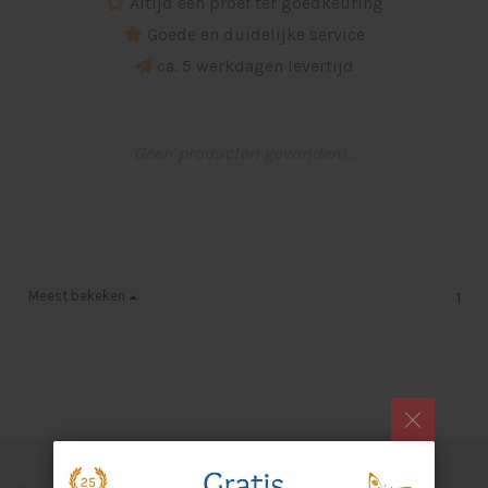
Altijd een proef ter goedkeuring
Goede en duidelijke service
ca. 5 werkdagen levertijd
Geen producten gevonden!...
Meest bekeken
1