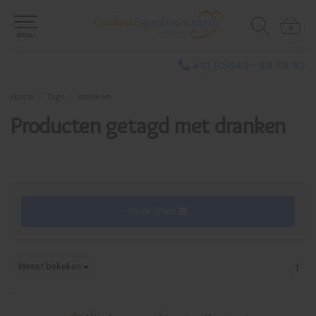
0
0
MENU
+31 (0)543 - 53 78 93
Home
Tags
dranken
Producten getagd met dranken
Open filters
Meest bekeken
1