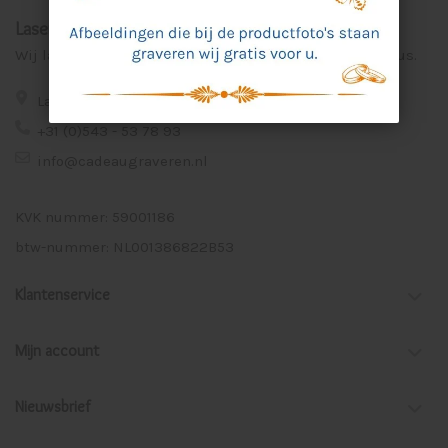
Laser Graveer Service Aalten
Wij lasergraveren voor u unieke en persoonlijke cadeaus.
Lage Veld 75a 7122 ZE Aalten
+31 (0)543 - 53 78 93
info@cadeaugraveren.nl
KVK nummer: 59001186
btw-nummer: NL001386822B53
Klantenservice
Mijn account
Nieuwsbrief