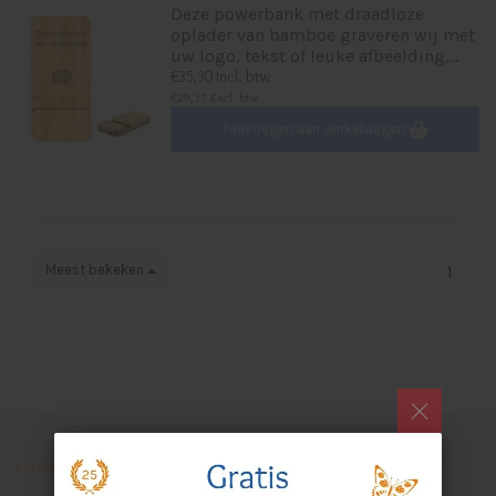
Deze powerbank met draadloze
oplader van bamboe graveren wij met
uw logo, tekst of leuke afbeelding....
€35,30 Incl. btw
€29,17 Excl. btw
Toevoegen aan winkelwagen
Meest bekeken
1