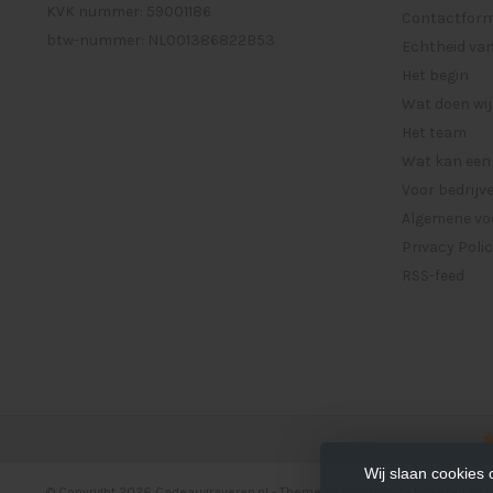
KVK nummer: 59001186
Contactformu
btw-nummer: NL001386822B53
Echtheid van
Het begin
Wat doen wij
Het team
Wat kan een
Voor bedrijv
Algemene vo
Privacy Poli
RSS-feed
Wij slaan cookies
© Copyright 2026 Cadeaugraveren.nl
- Theme by
Frontlabel
- Powered by
L