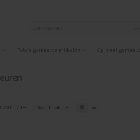
Zo
l
Foto's gemaakte artikelen
Op maat gemaakt
leuren
ucten
24
Meest bekeken