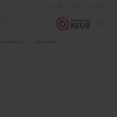
+31 (0)543 - 53 78 93
Registreren
|
Inloggen
eken
0
e cadeaus
Opruiming
1