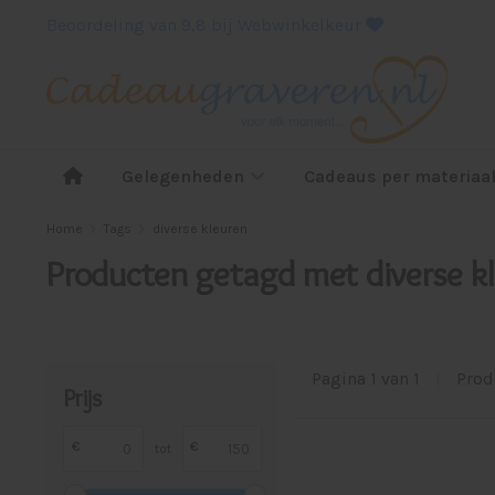
Beoordeling van 9,8 bij Webwinkelkeur
Gelegenheden
Cadeaus per materiaa
Home
Tags
diverse kleuren
Producten getagd met diverse k
Pagina 1 van 1
|
Prod
Prijs
€
€
tot