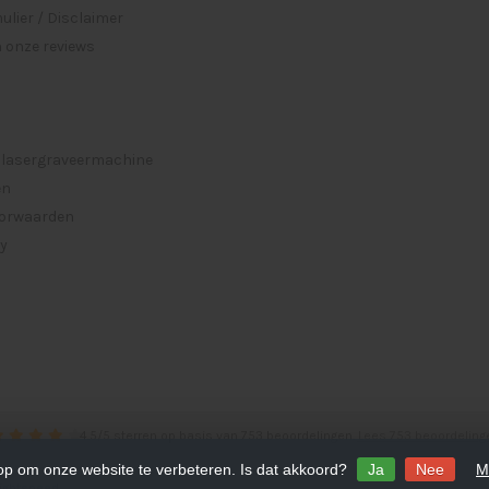
lier / Disclaimer
 onze reviews
 lasergraveermachine
en
orwaarden
cy
4.5
/
5
sterren op basis van
753
beoordelingen.
Lees 753 beoordeling
 op om onze website te verbeteren. Is dat akkoord?
Ja
Nee
M
ightspeed