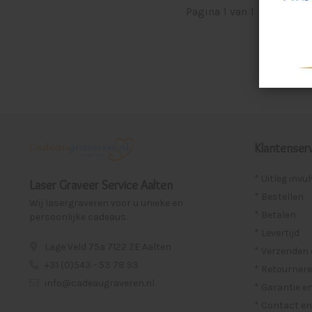
Pagina 1 van 1
|
Produ
Klantenserv
* Uitleg invu
Laser Graveer Service Aalten
* Bestellen
Wij lasergraveren voor u unieke en
* Betalen
persoonlijke cadeaus.
* Levertijd
Lage Veld 75a 7122 ZE Aalten
* Verzenden
+31 (0)543 - 53 78 93
* Retournere
info@cadeaugraveren.nl
* Garantie e
* Contact en