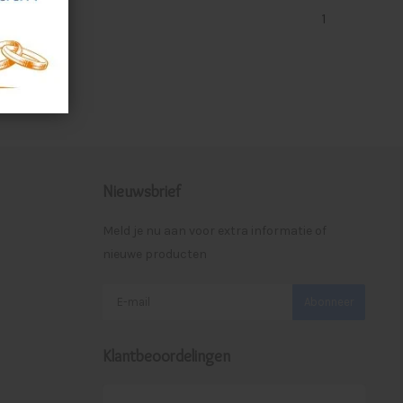
1
Nieuwsbrief
Meld je nu aan voor extra informatie of
nieuwe producten
Abonneer
Klantbeoordelingen