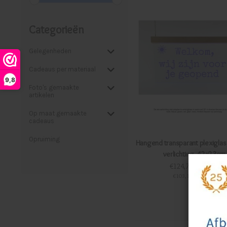
Categorieën
Gelegenheden
Cadeaus per materiaal
9,8
Foto's gemaakte
artikelen
Op maat gemaakte
cadeaus
Opruiming
Hangend transparant plexiglas
verlichting, 42x23cm
€124,75 Incl. btw
€103,10 Excl. btw