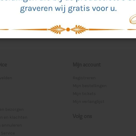
cten
24
Meest bekeken
ice
Mijn account
lvelden
Registreren
Mijn bestellingen
Mijn tickets
Mijn verlanglijst
 en bezorgen
Volg ons
n en klachten
n annuleren
 Service