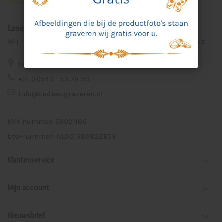
Laser Graveer Service Aalten
Wij lasergraveren voor u unieke en persoonlijke cadeaus.
Lage Veld 75a 7122 ZE Aalten
+31 (0)543 - 53 78 93
info@cadeaugraveren.nl
KVK nummer: 59001186
btw-nummer: NL001386822B53
Klantenservice
Mijn account
Nieuwsbrief