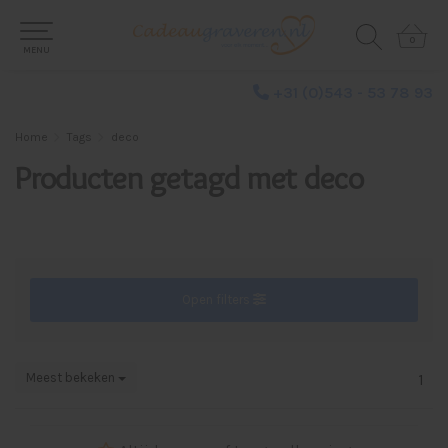
0
0
MENU
+31 (0)543 - 53 78 93
Home
Tags
deco
Producten getagd met deco
Open filters
Meest bekeken
1