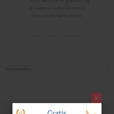
Altijd een proef ter goedkeuring
Goede en duidelijke service
ca. 5 werkdagen levertijd
Geen producten gevonden!...
Meest bekeken
1