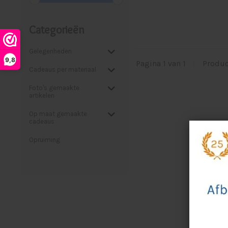
Categorieën
Gelegenheden
9,8
Pagina 1 van 1
|
Produ
Cadeaus per materiaal
Foto's gemaakte
artikelen
Op maat gemaakte
cadeaus
Opruiming