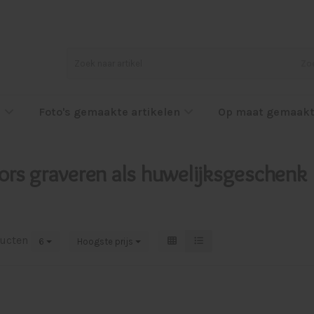
Zo
l
Foto's gemaakte artikelen
Op maat gemaakt
rs graveren als huwelijksgeschenk
ucten
6
Hoogste prijs