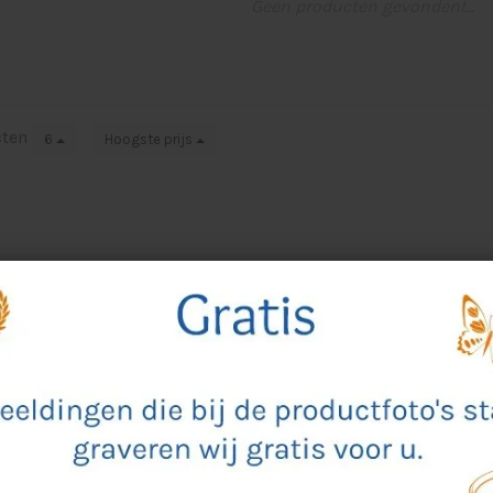
Geen producten gevonden!...
cten
6
Hoogste prijs