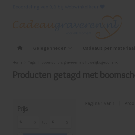
Beoordeling van 9,8 bij Webwinkelkeur
Gelegenheden
Cadeaus per materiaa
Home
Tags
boomschors graveren als huwelijksgeschenk
Producten getagd met boomscho
Pagina 1 van 1
|
Prod
Prijs
€
€
tot