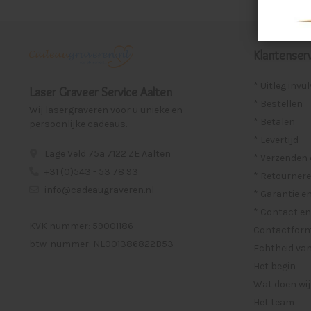
Klantenserv
* Uitleg invu
Laser Graveer Service Aalten
* Bestellen
Wij lasergraveren voor u unieke en
* Betalen
persoonlijke cadeaus.
* Levertijd
Lage Veld 75a 7122 ZE Aalten
* Verzenden
+31 (0)543 - 53 78 93
* Retournere
info@cadeaugraveren.nl
* Garantie e
* Contact en
KVK nummer: 59001186
Contactformu
btw-nummer: NL001386822B53
Echtheid van
Het begin
Wat doen wij
Het team