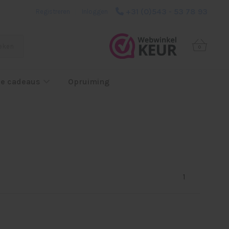
+31 (0)543 - 53 78 93
Registreren
|
Inloggen
eken
0
e cadeaus
Opruiming
1