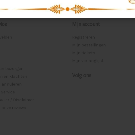
ice
Mijn account
lvelden
Registreren
Mijn bestellingen
Mijn tickets
Mijn verlanglijst
 en bezorgen
Volg ons
n en klachten
n annuleren
 Service
lier / Disclaimer
 onze reviews