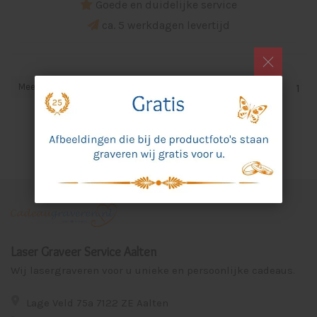
Goede en duidelijke service
ca. 5 werkdagen levertijd
Meest bekeken
1
Laser Graveer Service Aalten
Wij lasergraveren voor u unieke en persoonlijke cadeaus.
Lage Veld 75a 7122 ZE Aalten