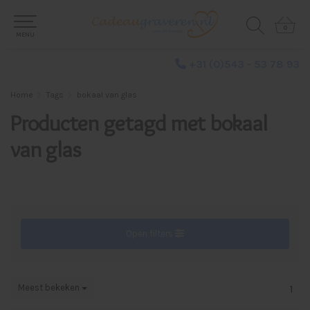
0
0
MENU
+31 (0)543 - 53 78 93
Home
Tags
bokaal van glas
Producten getagd met bokaal
van glas
Open filters
Meest bekeken
1