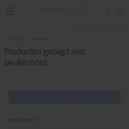
0
0
MENU
+31 (0)543 - 53 78 93
Home
Tags
beukenhout
Producten getagd met
beukenhout
Open filters
Meest bekeken
1