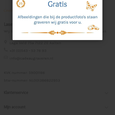
Laser Graveer Service Aalten
Wij lasergraveren voor u unieke en persoonlijke cadeaus.
Lage Veld 75a 7122 ZE Aalten
+31 (0)543 - 53 78 93
info@cadeaugraveren.nl
KVK nummer: 59001186
btw-nummer: NL001386822B53
Klantenservice
Mijn account