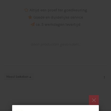
Altijd een proef ter goedkeuring
Goede en duidelijke service
ca. 5 werkdagen levertijd
Geen producten gevonden!...
Meest bekeken
1