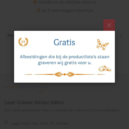
Goede en duidelijke service
ca. 5 werkdagen levertijd
Meest bekeken
1
Laser Graveer Service Aalten
Wij lasergraveren voor u unieke en persoonlijke cadeaus.
Lage Veld 75a 7122 ZE Aalten