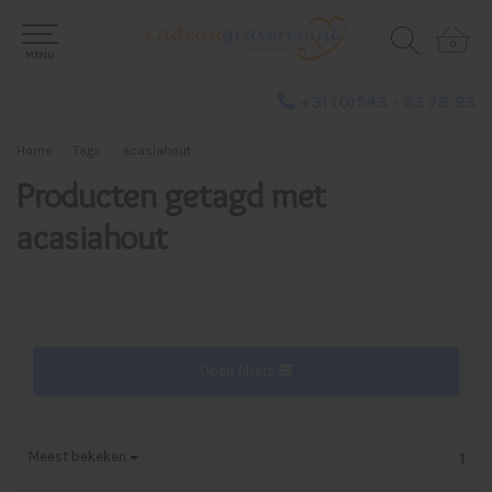
0
0
MENU
+31 (0)543 - 53 78 93
Home
Tags
acasiahout
Producten getagd met
acasiahout
Open filters
Meest bekeken
1