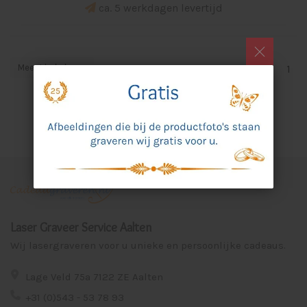
ca. 5 werkdagen levertijd
Meest bekeken
1
Laser Graveer Service Aalten
Wij lasergraveren voor u unieke en persoonlijke cadeaus.
Lage Veld 75a 7122 ZE Aalten
+31 (0)543 - 53 78 93