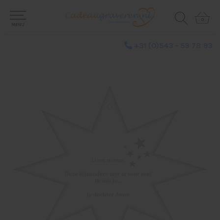
0
0
MENU
+31 (0)543 - 53 78 93