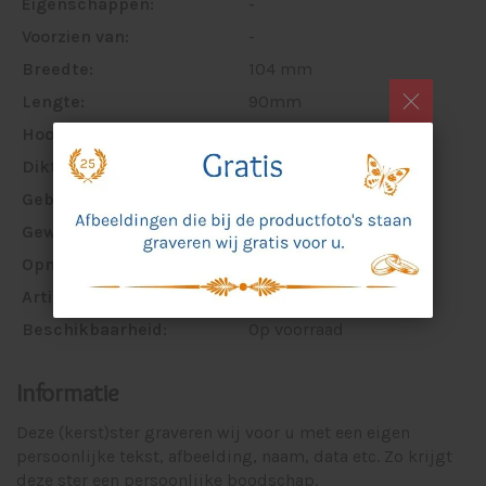
Eigenschappen:
-
Voorzien van:
-
Breedte:
104 mm
Lengte:
90mm
Hoogte:
-
Dikte:
3 mm
Gebruik:
-
Gewicht:
14 gram
Opmerking:
-
Artikelnummer:
14218
Beschikbaarheid:
Op voorraad
Informatie
Deze (kerst)ster graveren wij voor u met een eigen
persoonlijke tekst, afbeelding, naam, data etc. Zo krijgt
deze ster een persoonlijke boodschap.