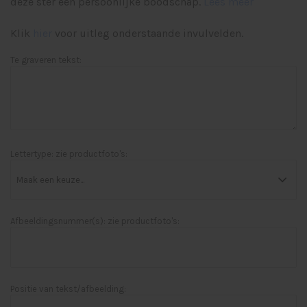
deze ster een persoonlijke boodschap.
Lees meer
Klik
hier
voor uitleg onderstaande invulvelden.
Te graveren tekst:
Lettertype: zie productfoto's:
Afbeeldingsnummer(s): zie productfoto's:
Positie van tekst/afbeelding: