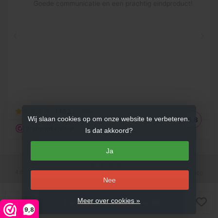
Wij slaan cookies op om onze website te verbeteren.
Is dat akkoord?
Ja
4.5
/
5
sterren op basis van
753
beoordelingen.
Lees 753 beoordelingen
Nee
© Copyright 2026 Cadeaugraveren.nl
- Theme by
Frontlabel
- Powered by
+
Meer over cookies »
Toevoegen aan winkelwagen
-
Lightspeed
9,8