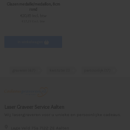
Glazen medaille/medaillon, 8cm
rond
€20,85 Incl. btw
€17,23 Excl. btw
In winkelwagen
graveren
(67)
kerstster
(1)
persoonlijk
(17)
Laser Graveer Service Aalten
Wij lasergraveren voor u unieke en persoonlijke cadeaus.
Lage Veld 75a 7122 ZE Aalten