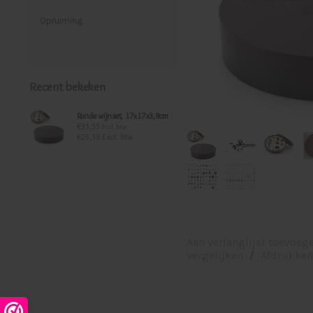
Opruiming
Recent bekeken
Ronde wijnset, 17x17x3,8cm
€35,55
Incl. btw
€29,38 Excl. btw
Aan verlanglijst toevoeg
vergelijken
/
Afdrukken