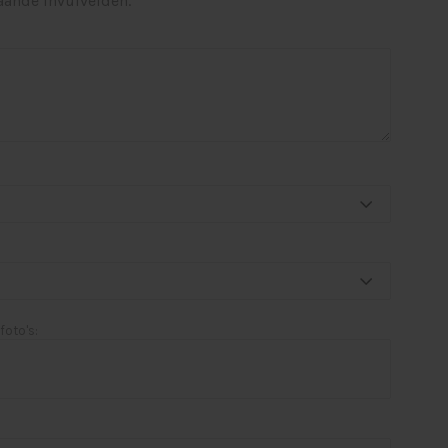
aande invulvelden.
foto's: