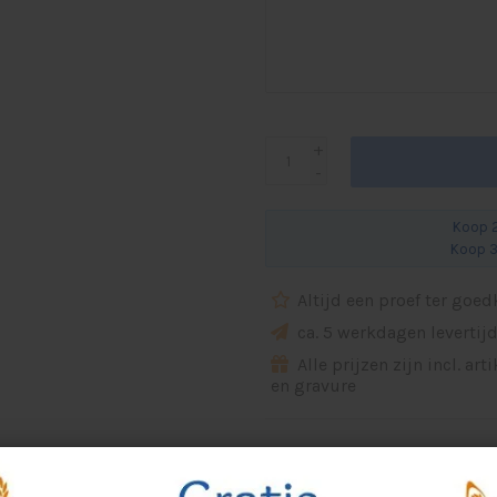
+
-
Koop 2
Koop 3
Altijd een proef ter goe
ca. 5 werkdagen levertij
Alle prijzen zijn incl. art
en gravure
Specificaties