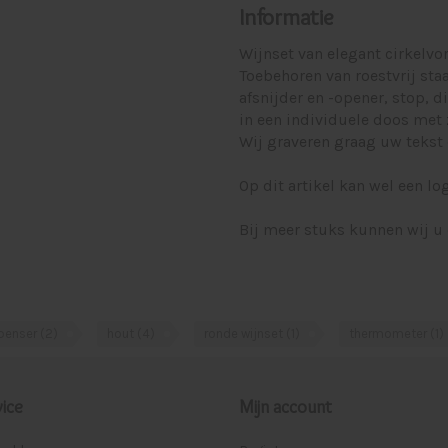
Informatie
Wijnset van elegant cirkelv
Toebehoren van roestvrij sta
afsnijder en -opener, stop,
in een individuele doos met 
Wij graveren graag uw tekst 
Op dit artikel kan wel een l
Bij meer stuks kunnen wij u 
penser
(2)
hout
(4)
ronde wijnset
(1)
thermometer
(1)
ice
Mijn account