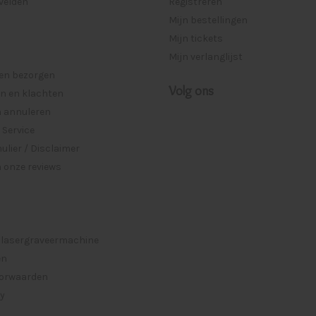
lvelden
Registreren
Mijn bestellingen
Mijn tickets
Mijn verlanglijst
 en bezorgen
Volg ons
n en klachten
n annuleren
 Service
lier / Disclaimer
 onze reviews
 lasergraveermachine
en
orwaarden
cy