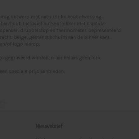
ormig ontwerp met natuurlijke hout afwerking.
al en hout. Inclusief kurkentrekker met capsule-
 dispenser, druppelstop en thermometer. Gepresenteerd
zacht, beige, gestanst schuim aan de binnenkant.
en/of logo hierop.
ogo gegraveerd worden, maar helaas geen foto.
een speciale prijs aanbieden.
Nieuwsbrief