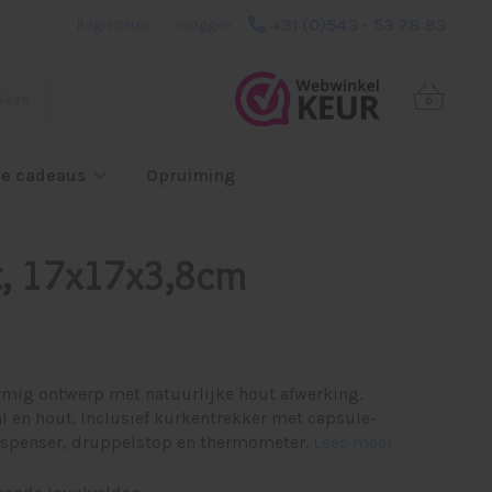
+31 (0)543 - 53 78 93
Registreren
|
Inloggen
eken
0
e cadeaus
Opruiming
t, 17x17x3,8cm
ormig ontwerp met natuurlijke hout afwerking.
al en hout. Inclusief kurkentrekker met capsule-
 dispenser, druppelstop en thermometer.
Lees meer