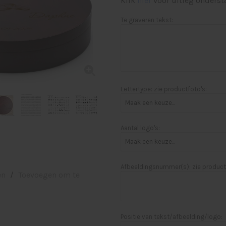
Klik
hier
voor uitleg onderst
Te graveren tekst:
Lettertype: zie productfoto's:
Aantal logo's:
Afbeeldingsnummer(s): zie product
en
/
Toevoegen om te
Positie van tekst/afbeelding/logo: