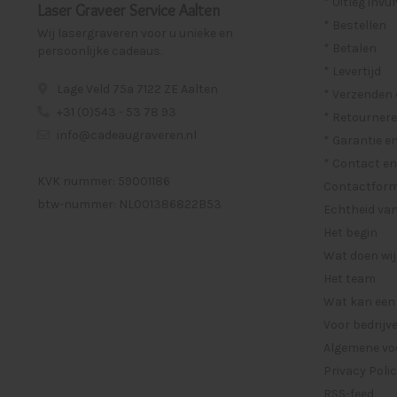
* Uitleg invu
Laser Graveer Service Aalten
* Bestellen
Wij lasergraveren voor u unieke en
* Betalen
persoonlijke cadeaus.
* Levertijd
Lage Veld 75a 7122 ZE Aalten
* Verzenden
+31 (0)543 - 53 78 93
* Retournere
info@cadeaugraveren.nl
* Garantie e
* Contact en
KVK nummer: 59001186
Contactformu
btw-nummer: NL001386822B53
Echtheid van
Het begin
Wat doen wij
Het team
Wat kan een
Voor bedrijv
Algemene vo
Privacy Poli
RSS-feed