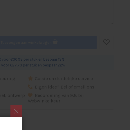
Toevoegen aan winkelwagen
 voor €30,93 per stuk en bespaar 13%
 voor €27,73 per stuk en bespaar 22%
dkeuring
Goede en duidelijke service
d
Eigen idee? Bel of email ons
ikel, ontwerp
Beoordeling van 9,8 bij
Webwinkelkeur