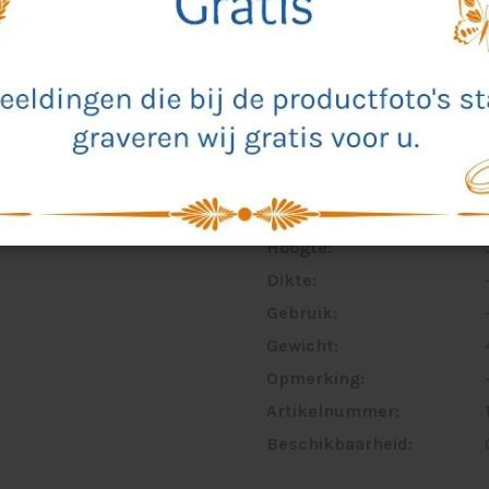
Materiaal:
Kleur:
Eigenschappen:
Voorzien van:
Breedte:
Lengte:
Hoogte:
Dikte:
Gebruik:
Gewicht:
Opmerking:
Artikelnummer:
Beschikbaarheid: