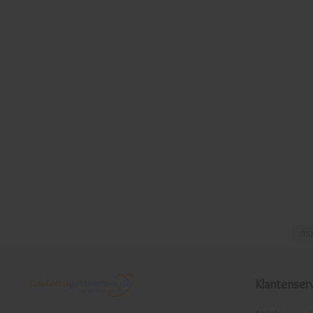
dis
Klantenserv