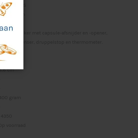
Hout en RVS
Rood/bruin
-
Kurkentrekker met capsule-afsnijder en -opener,
stop, dispenser, druppelstop en thermometer.
17 cm
17 cm
3,8 cm
-
-
400 gram
-
14350
Op voorraad