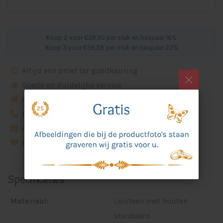
Koop 2 voor €39,90 per stuk en bespaar 16%
Koop 3 voor €36,58 per stuk en bespaar 23%
Altijd een proef ter goedkeuring
Goede en duidelijke service
ca. 5 werkdagen levertijd
Eigen idee? Bel of email ons
Alle prijzen zijn incl. artikel, ontwerp en gravure
Beoordeling van 9,8 bij Webwinkelkeur
Specificaties
Materiaal:
Leisteen met houten
standaard