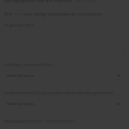
Een eyecatcher voor elk interieur.
Lees meer
Klik
hier
voor uitleg onderstaande invulvelden.
Te graveren tekst:
Lettertype: zie productfoto's:
Totaal aantal foto's/logo's (mailen naar
info@cadeaugraveren.nl
):
Afbeeldingsnummer(s): zie productfoto's: