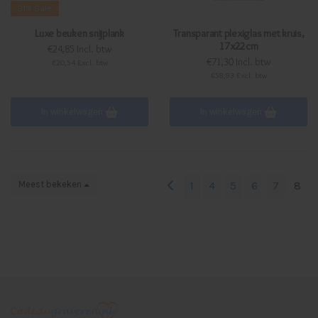
31%
Sale
Luxe beuken snijplank
Transparant plexiglas met kruis,
17x22cm
€24,85 Incl. btw
€71,30 Incl. btw
€20,54 Excl. btw
€58,93 Excl. btw
In winkelwagen
In winkelwagen
Meest bekeken
1
4
5
6
7
8