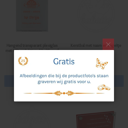
Hangend transparant plexiglas
Kerstbal met naam en engeltje
met LED-verlichting, 52x38cm of
€14,30 Incl. btw
37x53cm
€11,82 Excl. btw
€172,85 Incl. btw
€142,85 Excl. btw
In winkelwagen
In winkelwagen