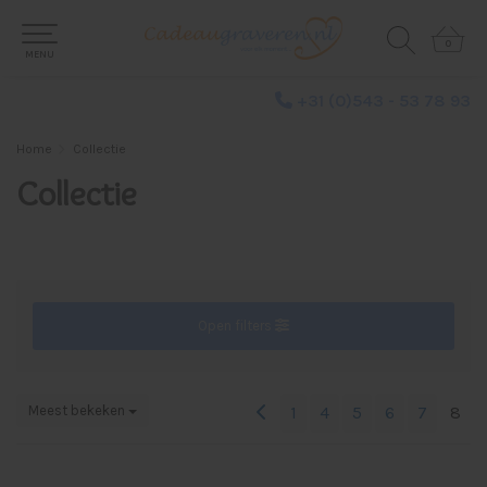
0
0
MENU
+31 (0)543 - 53 78 93
Home
Collectie
Collectie
Open filters
Meest bekeken
1
4
5
6
7
8