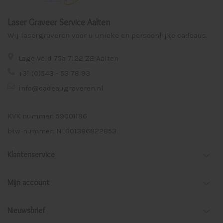
Laser Graveer Service Aalten
Wij lasergraveren voor u unieke en persoonlijke cadeaus.
Lage Veld 75a 7122 ZE Aalten
+31 (0)543 - 53 78 93
info@cadeaugraveren.nl
KVK nummer: 59001186
btw-nummer: NL001386822B53
Klantenservice
Mijn account
Nieuwsbrief