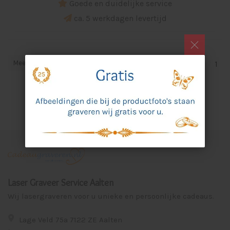
Goede en duidelijke service
ca. 5 werkdagen levertijd
Meest bekeken
1
Laser Graveer Service Aalten
Wij lasergraveren voor u unieke en persoonlijke cadeaus.
Lage Veld 75a 7122 ZE Aalten