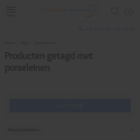
0
0
MENU
+31 (0)543 - 53 78 93
Home
Tags
porseleinen
Producten getagd met
porseleinen
Open filters
Meest bekeken
1