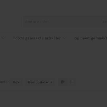
Zo
l
Foto's gemaakte artikelen
Op maat gemaakt
ucten
24
Meest bekeken