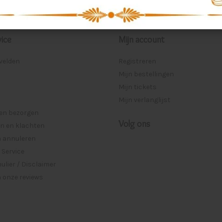
ice
Mijn account
lvelden
Registreren
Mijn bestellingen
Mijn tickets
Mijn verlanglijst
 en bezorgen
Volg ons
n en klachten
n annuleren
 Service
lier / Disclaimer
 onze reviews