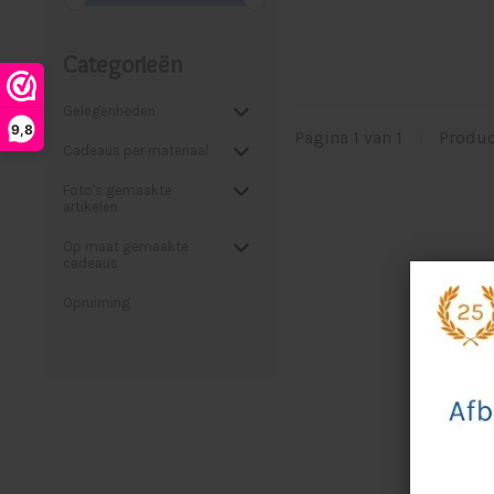
Categorieën
Gelegenheden
9,8
Pagina 1 van 1
|
Produ
Cadeaus per materiaal
Foto's gemaakte
artikelen
Op maat gemaakte
cadeaus
Opruiming