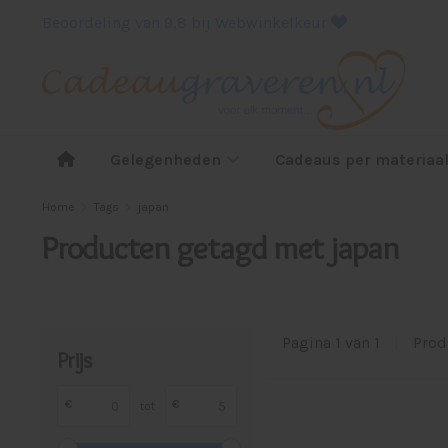
Beoordeling van 9,8 bij Webwinkelkeur
Gelegenheden
Cadeaus per materiaa
Home
Tags
japan
Producten getagd met japan
Pagina 1 van 1
|
Prod
Prijs
€
€
tot