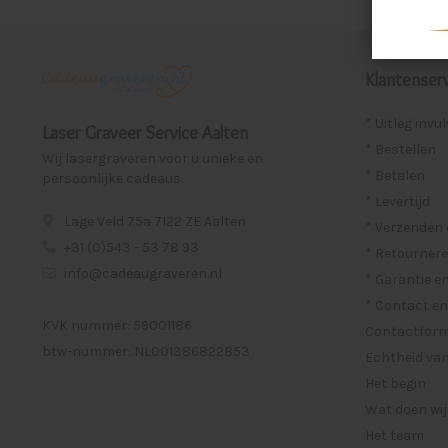
Klantenserv
* Uitleg invu
Laser Graveer Service Aalten
* Bestellen
Wij lasergraveren voor u unieke en
* Betalen
persoonlijke cadeaus.
* Levertijd
Lage Veld 75a 7122 ZE Aalten
* Verzenden
+31 (0)543 - 53 78 93
* Retournere
info@cadeaugraveren.nl
* Garantie e
* Contact en
KVK nummer: 59001186
Contactformu
btw-nummer: NL001386822B53
Echtheid van
Het begin
Wat doen wij
Het team