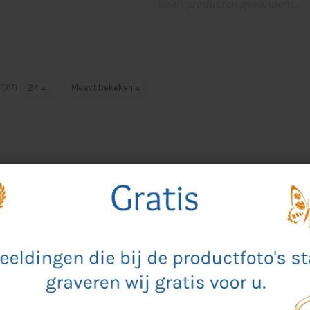
Geen producten gevonden!...
cten
24
Meest bekeken