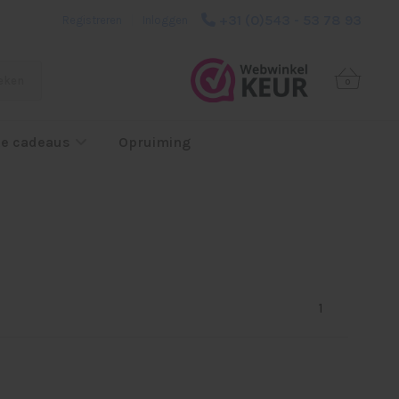
+31 (0)543 - 53 78 93
Registreren
|
Inloggen
eken
0
e cadeaus
Opruiming
1