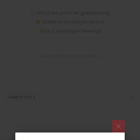
Altijd een proef ter goedkeuring
Goede en duidelijke service
ca. 5 werkdagen levertijd
Geen producten gevonden!...
Laagste prijs
1