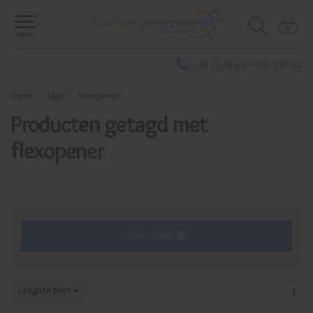
0
0
MENU
+31 (0)543 - 53 78 93
Home
Tags
flexopener
Producten getagd met
flexopener
Open filters
Laagste prijs
1