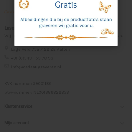
Laser Graveer Service Aalten
Wij lasergraveren voor u unieke en persoonlijke cadeaus.
Lage Veld 75a 7122 ZE Aalten
+31 (0)543 - 53 78 93
info@cadeaugraveren.nl
KVK nummer: 59001186
btw-nummer: NL001386822B53
Klantenservice
Mijn account