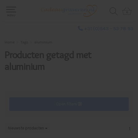
0
0
MENU
+31 (0)543 - 53 78 93
Home
Tags
aluminium
Producten getagd met
aluminium
Open filters
Nieuwste producten
1