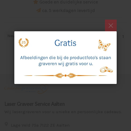
Goede en duidelijke service
ca. 5 werkdagen levertijd
Nieuwste producten
1
Laser Graveer Service Aalten
Wij lasergraveren voor u unieke en persoonlijke cadeaus.
Lage Veld 75a 7122 ZE Aalten