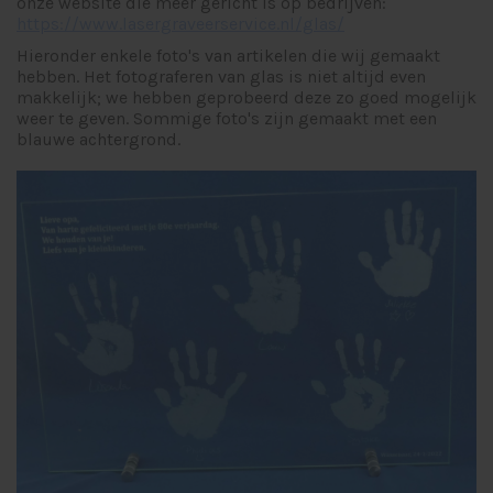
onze website die meer gericht is op bedrijven:
https://www.lasergraveerservice.nl/glas/
Hieronder enkele foto's van artikelen die wij gemaakt
hebben. Het fotograferen van glas is niet altijd even
makkelijk; we hebben geprobeerd deze zo goed mogelijk
weer te geven. Sommige foto's zijn gemaakt met een
blauwe achtergrond.