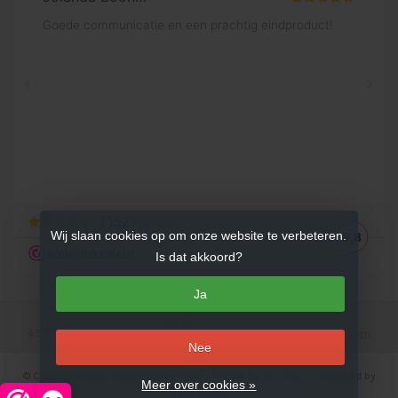
Wij slaan cookies op om onze website te verbeteren.
Is dat akkoord?
Ja
4.5
/
5
sterren op basis van
753
beoordelingen.
Lees 753 beoordelingen
Nee
© Copyright 2026 Cadeaugraveren.nl
- Theme by
Frontlabel
- Powered by
Meer over cookies »
Lightspeed