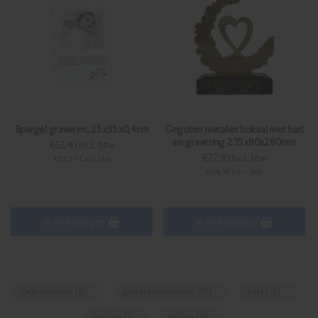
Spiegel graveren, 25x35x0,4cm
Gegoten metalen bokaal met hart
en gravering 235x80x280mm
€62,40 Incl. btw
€77,90 Incl. btw
€51,57 Excl. btw
€64,38 Excl. btw
In winkelwagen
In winkelwagen
gegraveerde
(6)
gepersonaliseerd
(10)
hart
(13)
jongen
(1)
trofee
(5)