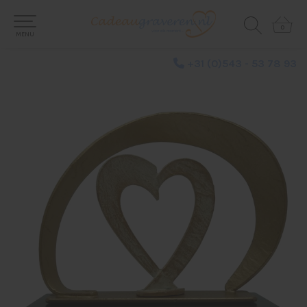
0
0
MENU
+31 (0)543 - 53 78 93