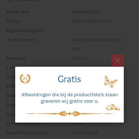
Materiaal:
Metaal/MDF
Kleur:
Goud/zilver-kleur
Eigenschappen:
-
Voorzien van:
Zwarte houten voet van
MDF
Breedte:
21,0 cm
Lengte:
-
Hoogte:
20,5 cm
Dikte:
8 cm
Gebruik:
Binnen
Gewicht:
1461 gram
Opmerking:
-
Artikelnummer:
14206
Beschikbaarheid:
Op voorraad