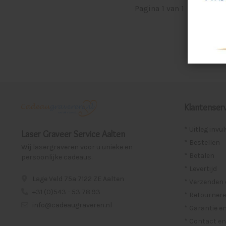
Pagina 1 van 1
|
Produ
Klantenserv
* Uitleg invu
Laser Graveer Service Aalten
* Bestellen
Wij lasergraveren voor u unieke en
* Betalen
persoonlijke cadeaus.
* Levertijd
Lage Veld 75a 7122 ZE Aalten
* Verzenden
+31 (0)543 - 53 78 93
* Retournere
info@cadeaugraveren.nl
* Garantie e
* Contact en