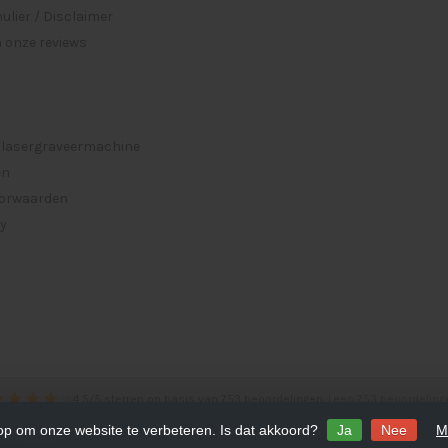
lier / Disclaimer
 onze reviews
 lasergraveermachine
en
orwaarden
cy
4.5
/
5
sterren op basis van
753
beoordelingen.
Lees 753 beoordeling
 op om onze website te verbeteren. Is dat akkoord?
Ja
Nee
M
ightspeed