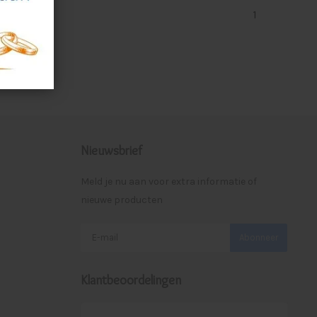
1
Nieuwsbrief
Meld je nu aan voor extra informatie of
nieuwe producten
Abonneer
Klantbeoordelingen