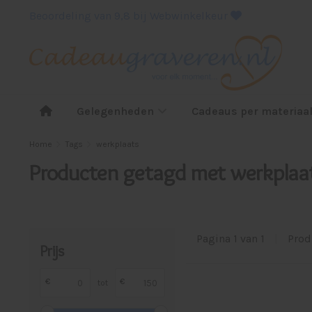
Beoordeling van 9,8 bij Webwinkelkeur
Gelegenheden
Cadeaus per materiaa
Home
Tags
werkplaats
Producten getagd met werkplaa
Pagina 1 van 1
|
Prod
Prijs
€
€
tot