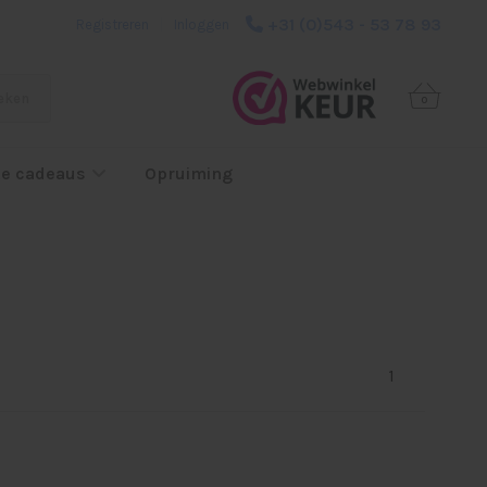
+31 (0)543 - 53 78 93
Registreren
|
Inloggen
eken
0
e cadeaus
Opruiming
1