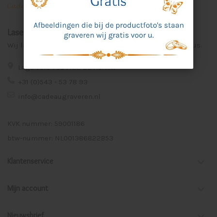
Laser Graveer Service Aalten
Wij lasergraveren voor u unieke en persoonlijke cadeaus.
Lage Veld 75a 7122 ZE Aalten
+31 (0)543 - 53 78 93
info@cadeaugraveren.nl
KVK nummer: 59001186
btw-nummer: NL001386822B53
Klantenservice
Mijn account
Nieuwsbrief