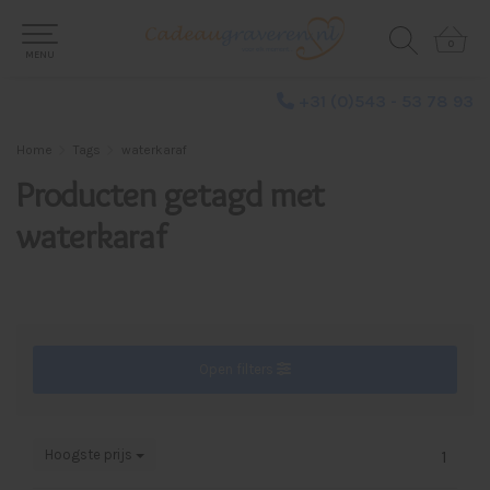
0
0
MENU
+31 (0)543 - 53 78 93
Home
Tags
waterkaraf
Producten getagd met
waterkaraf
Open filters
Hoogste prijs
1