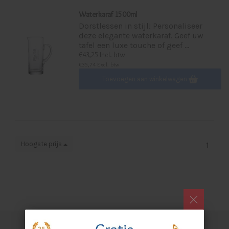
Waterkaraf 1500ml
Dorstlessen in stijl! Personaliseer
deze elegante waterkaraf. Geef uw
tafel een luxe touche of geef ...
€43,25 Incl. btw
€35,74 Excl. btw
Toevoegen aan winkelwagen
Hoogste prijs
1