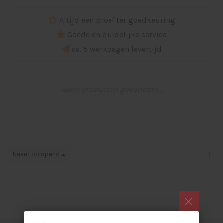
Altijd een proef ter goedkeuring
Goede en duidelijke service
ca. 5 werkdagen levertijd
Geen producten gevonden!...
Naam oplopend
1