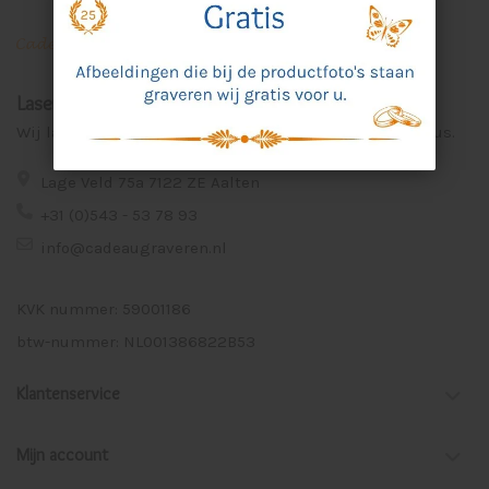
Laser Graveer Service Aalten
Wij lasergraveren voor u unieke en persoonlijke cadeaus.
Lage Veld 75a 7122 ZE Aalten
+31 (0)543 - 53 78 93
info@cadeaugraveren.nl
KVK nummer: 59001186
btw-nummer: NL001386822B53
Klantenservice
Mijn account