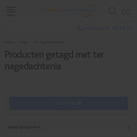
0
0
MENU
+31 (0)543 - 53 78 93
Home
Tags
ter nagedachtenis
Producten getagd met ter
nagedachtenis
Open filters
Naam oplopend
1