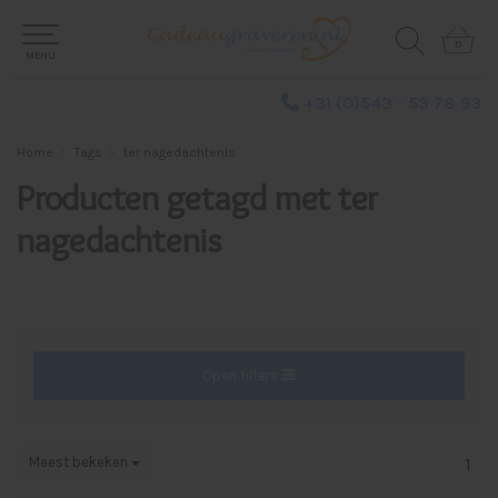
0
0
MENU
+31 (0)543 - 53 78 93
Home
Tags
ter nagedachtenis
Producten getagd met ter
nagedachtenis
Open filters
Meest bekeken
1