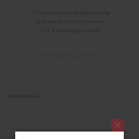
Altijd een proef ter goedkeuring
Goede en duidelijke service
ca. 5 werkdagen levertijd
Geen producten gevonden!...
Meest bekeken
1