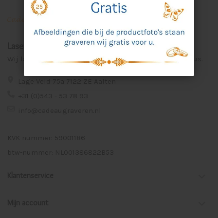
Laser Graveer Service Aalten
Wij lasergraveren voor u unieke en persoonlijke cadeaus.
Lage Veld 75a 7122 ZE Aalten
+31 (0)543 - 53 78 93
info@cadeaugraveren.nl
KVK nummer: 59001186
btw-nummer: NL001386822B53
Klantenservice
Mijn account