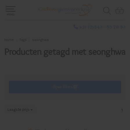
0
0
MENU
+31 (0)543 - 53 78 93
Home
Tags
seonghwa
Producten getagd met seonghwa
Open filters
Laagste prijs
1