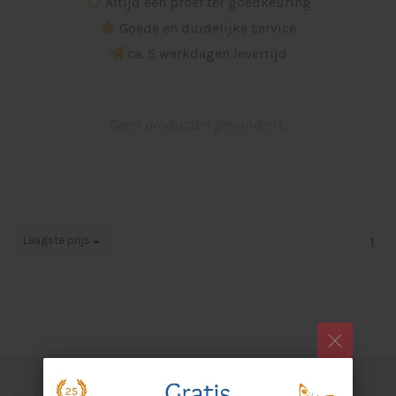
Altijd een proef ter goedkeuring
Goede en duidelijke service
ca. 5 werkdagen levertijd
Geen producten gevonden!...
Laagste prijs
1