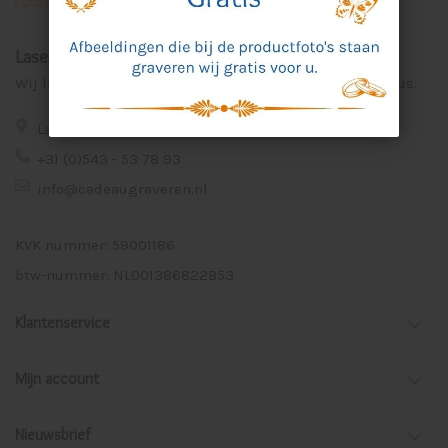
Laser Graveer Service Aalten
Wij lasergraveren voor u unieke en persoonlijke cadeaus.
Lage Veld 75a 7122 ZE Aalten
+31 (0)543 - 53 78 93
info@cadeaugraveren.nl
KVK nummer: 59001186
btw-nummer: NL001386822B53
Klantenservice
Mijn account
Nieuwsbrief