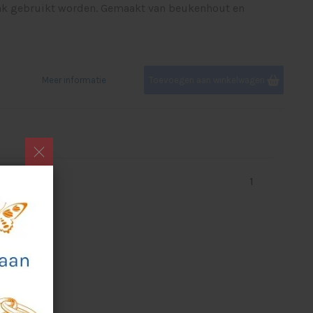
ank gebruikt worden. Gemaakt van beukenhout en
Meer informatie
Toevoegen aan winkelwagen
1