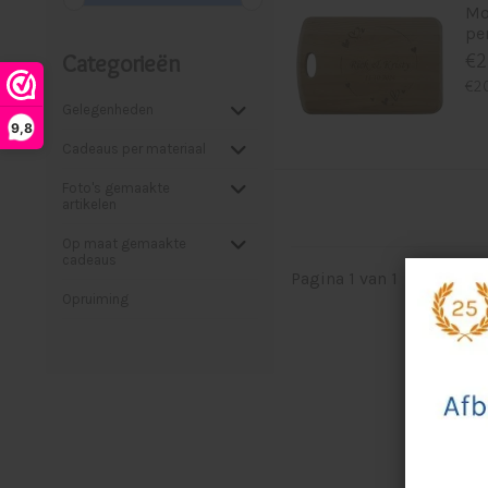
Mo
pe
Categorieën
€2
€20
Gelegenheden
9,8
Cadeaus per materiaal
Foto's gemaakte
artikelen
Op maat gemaakte
cadeaus
Pagina 1 van 1
|
Produ
Opruiming