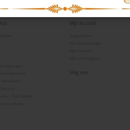
ice
Mijn account
lvelden
Registreren
Mijn bestellingen
Mijn tickets
Mijn verlanglijst
 en bezorgen
Volg ons
n en klachten
n annuleren
 Service
lier / Disclaimer
 onze reviews