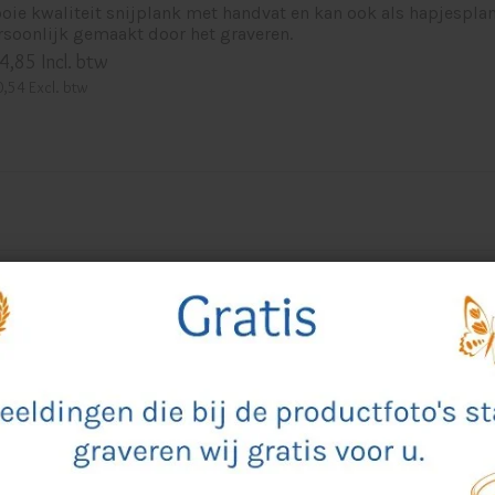
oie kwaliteit snijplank met handvat en kan ook als hapjespl
rsoonlijk gemaakt door het graveren.
4,85 Incl. btw
,54 Excl. btw
cten
12
Naam aflopend