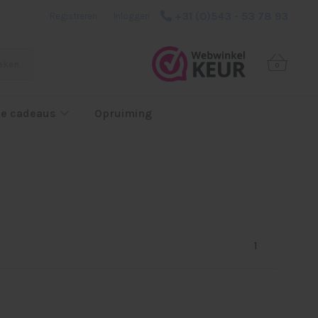
+31 (0)543 - 53 78 93
Registreren
|
Inloggen
eken
0
e cadeaus
Opruiming
1