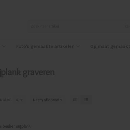
Zo
l
Foto's gemaakte artikelen
Op maat gemaakt
jplank graveren
ucten
12
Naam aflopend
e beuken snijplank