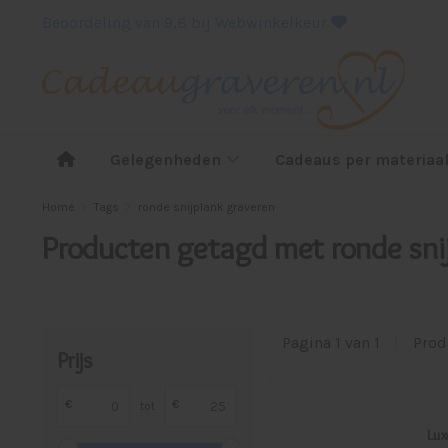
Beoordeling van 9,8 bij Webwinkelkeur
Gelegenheden
Cadeaus per materiaa
Home
Tags
ronde snijplank graveren
Producten getagd met ronde sni
Pagina 1 van 1
|
Prod
Prijs
€
€
tot
Lux