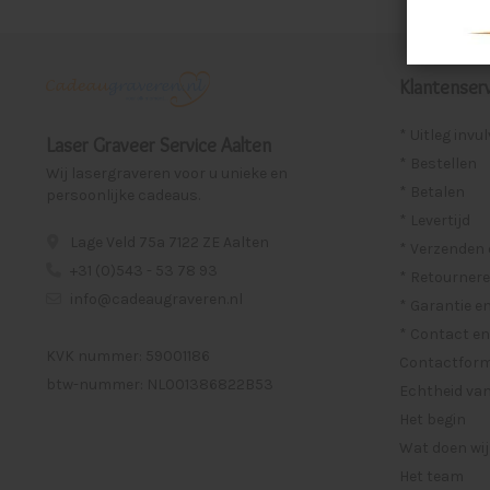
Klantenserv
* Uitleg invu
Laser Graveer Service Aalten
* Bestellen
Wij lasergraveren voor u unieke en
* Betalen
persoonlijke cadeaus.
* Levertijd
Lage Veld 75a 7122 ZE Aalten
* Verzenden
+31 (0)543 - 53 78 93
* Retournere
info@cadeaugraveren.nl
* Garantie e
* Contact en
KVK nummer: 59001186
Contactformu
btw-nummer: NL001386822B53
Echtheid van
Het begin
Wat doen wij
Het team