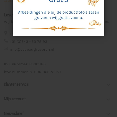
Laser Graveer Service Aalten
Wij lasergraveren voor u unieke en persoonlijke cadeaus.
Lage Veld 75a 7122 ZE Aalten
+31 (0)543 - 53 78 93
info@cadeaugraveren.nl
KVK nummer: 59001186
btw-nummer: NL001386822B53
Klantenservice
Mijn account
Nieuwsbrief