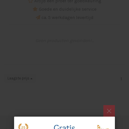
Altijd een proef ter goedkeuring
Goede en duidelijke service
ca. 5 werkdagen levertijd
Geen producten gevonden!...
Laagste prijs
1