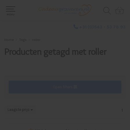
0
0
MENU
+31 (0)543 - 53 78 93
Home
Tags
roller
Producten getagd met roller
Open filters
Laagste prijs
1