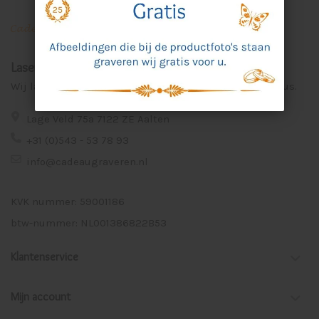
Laser Graveer Service Aalten
Wij lasergraveren voor u unieke en persoonlijke cadeaus.
Lage Veld 75a 7122 ZE Aalten
+31 (0)543 - 53 78 93
info@cadeaugraveren.nl
KVK nummer: 59001186
btw-nummer: NL001386822B53
Klantenservice
Mijn account