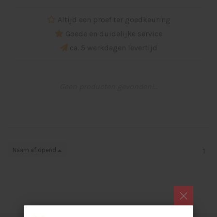
Altijd een proef ter goedkeuring
Goede en duidelijke service
ca. 5 werkdagen levertijd
Geen producten gevonden!...
Naam aflopend
1