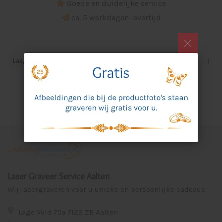
Goede en duidelijke service
ca. 5 werkdagen levertijd
Laagste prijs
1
Laser Graveer Service Aalten
Wij lasergraveren voor u unieke en persoonlijke cadeaus.
Lage Veld 75a 7122 ZE Aalten