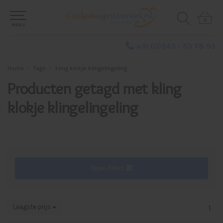
0
0
MENU
+31 (0)543 - 53 78 93
Home
Tags
kling klokje klingelingeling
Producten getagd met kling
klokje klingelingeling
Open filters
Laagste prijs
1