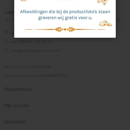
Laser Graveer Service Aalten
Wij lasergraveren voor u unieke en persoonlijke cadeaus.
Lage Veld 75a 7122 ZE Aalten
+31 (0)543 - 53 78 93
info@cadeaugraveren.nl
KVK nummer: 59001186
btw-nummer: NL001386822B53
Klantenservice
Mijn account
Nieuwsbrief