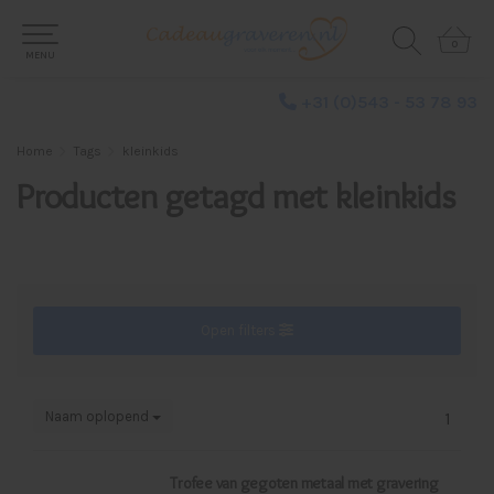
0
0
MENU
+31 (0)543 - 53 78 93
Home
Tags
kleinkids
Producten getagd met kleinkids
Open filters
Naam oplopend
1
Trofee van gegoten metaal met gravering