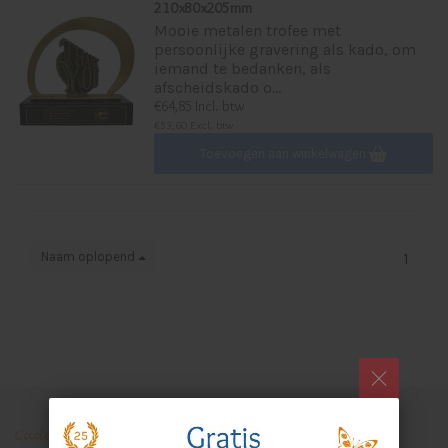
210x80x205mm
Mooie metalen trofee met
persoonlijke gravering als kado, om
iemand te bedanken, als
afscheidskado o...
€64,85 Incl. btw
€53,60 Excl. btw
Toevoegen aan winkelwagen
Naam oplopend
1