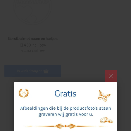
Kerstbal met naam en hartjes
€14,30 Incl. btw
€11,82 Excl. btw
In winkelwagen
Altijd een proef ter goedkeuring
Goede en duidelijke service
ca. 5 werkdagen levertijd