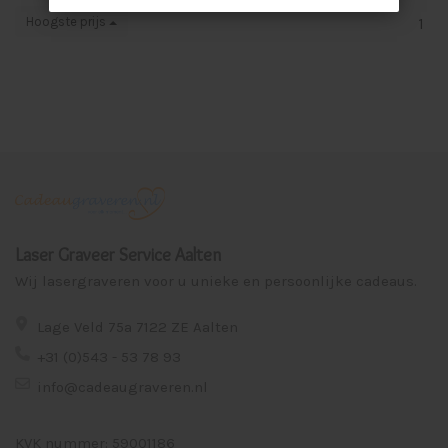
Hoogste prijs
1
Laser Graveer Service Aalten
Wij lasergraveren voor u unieke en persoonlijke cadeaus.
Lage Veld 75a 7122 ZE Aalten
+31 (0)543 - 53 78 93
info@cadeaugraveren.nl
KVK nummer: 59001186