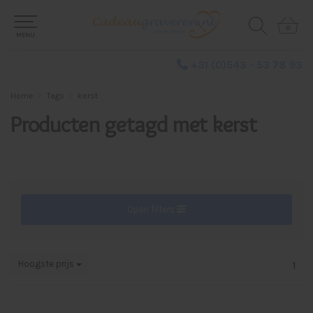
0
0
MENU
+31 (0)543 - 53 78 93
Home
Tags
kerst
Producten getagd met kerst
Open filters
Hoogste prijs
1