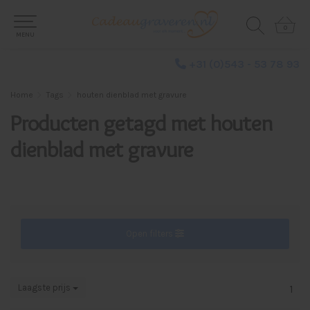
0
0
MENU
+31 (0)543 - 53 78 93
Home
Tags
houten dienblad met gravure
Producten getagd met houten
dienblad met gravure
Open filters
Laagste prijs
1