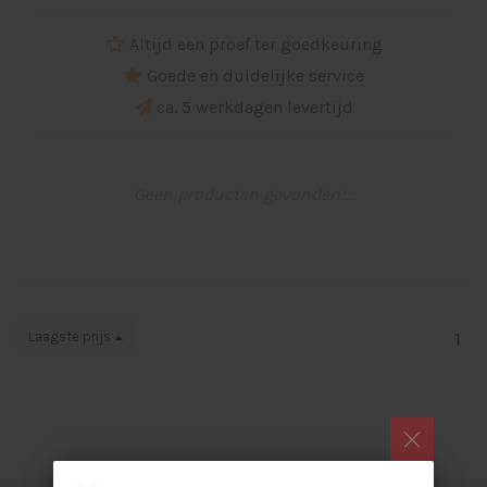
Altijd een proef ter goedkeuring
Goede en duidelijke service
ca. 5 werkdagen levertijd
Geen producten gevonden!...
Laagste prijs
1