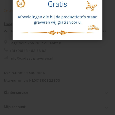
Laser Graveer Service Aalten
Wij lasergraveren voor u unieke en persoonlijke cadeaus.
Lage Veld 75a 7122 ZE Aalten
+31 (0)543 - 53 78 93
info@cadeaugraveren.nl
KVK nummer: 59001186
btw-nummer: NL001386822B53
Klantenservice
Mijn account