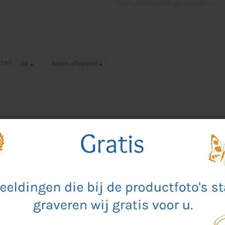
Geen producten gevonden!...
cten
36
Naam aflopend