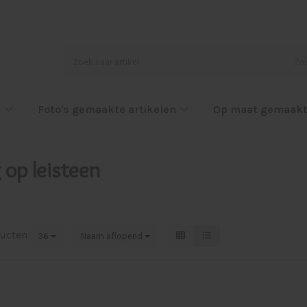
Zo
l
Foto's gemaakte artikelen
Op maat gemaakt
 op leisteen
ucten
36
Naam aflopend