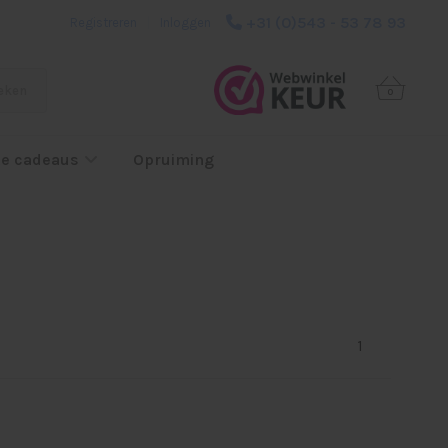
+31 (0)543 - 53 78 93
Registreren
|
Inloggen
eken
0
e cadeaus
Opruiming
1