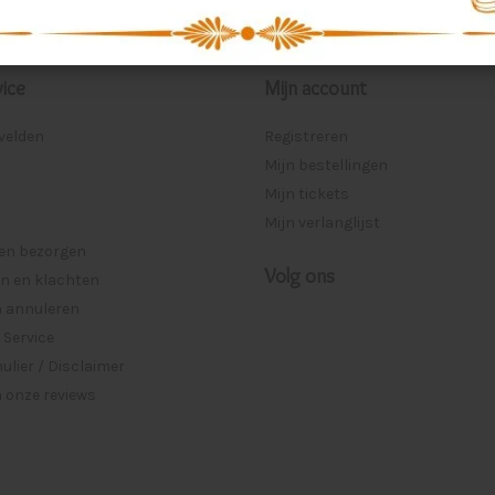
ice
Mijn account
lvelden
Registreren
Mijn bestellingen
Mijn tickets
Mijn verlanglijst
 en bezorgen
Volg ons
n en klachten
n annuleren
 Service
lier / Disclaimer
 onze reviews