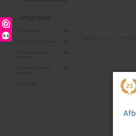
Categorieën
Gelegenheden
9,8
Pagina 1 van 1
|
Produ
Cadeaus per materiaal
Foto's gemaakte
artikelen
Op maat gemaakte
cadeaus
Opruiming