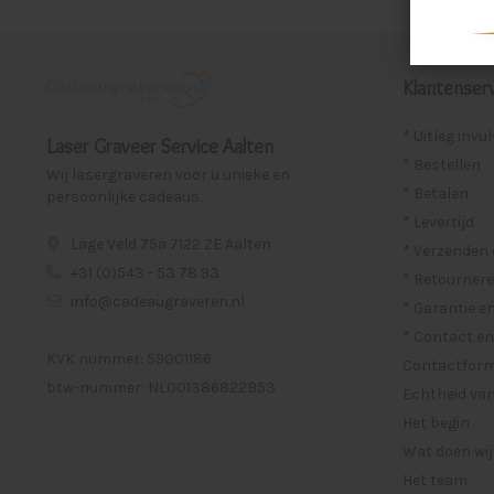
Klantenserv
* Uitleg invu
Laser Graveer Service Aalten
* Bestellen
Wij lasergraveren voor u unieke en
* Betalen
persoonlijke cadeaus.
* Levertijd
Lage Veld 75a 7122 ZE Aalten
* Verzenden
+31 (0)543 - 53 78 93
* Retournere
info@cadeaugraveren.nl
* Garantie e
* Contact en
KVK nummer: 59001186
Contactformu
btw-nummer: NL001386822B53
Echtheid van
Het begin
Wat doen wij
Het team