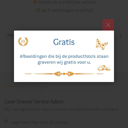
Goede en duidelijke service
ca. 5 werkdagen levertijd
Naam oplopend
1
Laser Graveer Service Aalten
Wij lasergraveren voor u unieke en persoonlijke cadeaus.
Lage Veld 75a 7122 ZE Aalten