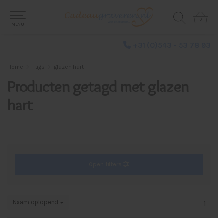
0
0
MENU
+31 (0)543 - 53 78 93
Home
Tags
glazen hart
Producten getagd met glazen
hart
Open filters
Naam oplopend
1