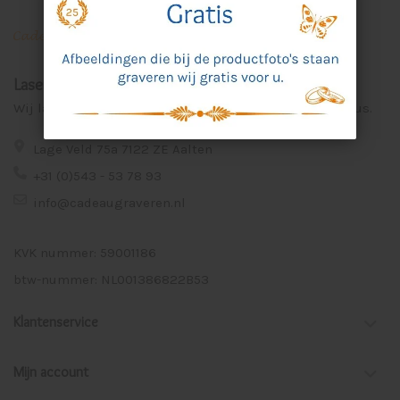
Laser Graveer Service Aalten
Wij lasergraveren voor u unieke en persoonlijke cadeaus.
Lage Veld 75a 7122 ZE Aalten
+31 (0)543 - 53 78 93
info@cadeaugraveren.nl
KVK nummer: 59001186
btw-nummer: NL001386822B53
Klantenservice
Mijn account