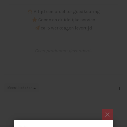
Altijd een proef ter goedkeuring
Goede en duidelijke service
ca. 5 werkdagen levertijd
Geen producten gevonden!...
Meest bekeken
1