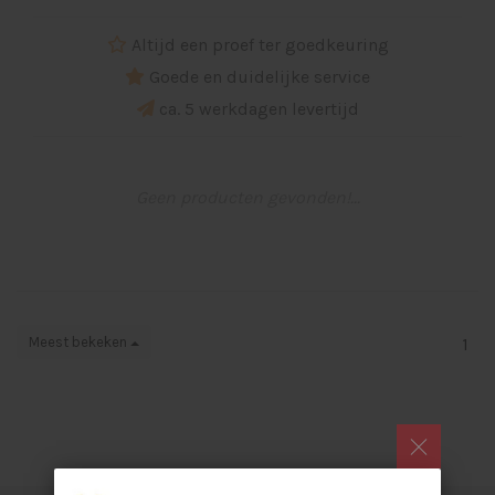
Altijd een proef ter goedkeuring
Goede en duidelijke service
ca. 5 werkdagen levertijd
Geen producten gevonden!...
Meest bekeken
1