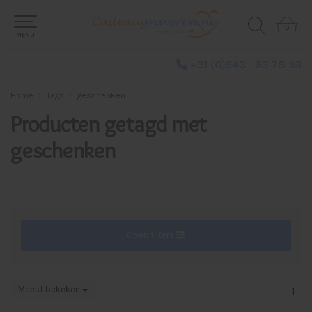
0
0
MENU
+31 (0)543 - 53 78 93
Home
Tags
geschenken
Producten getagd met
geschenken
Open filters
Meest bekeken
1