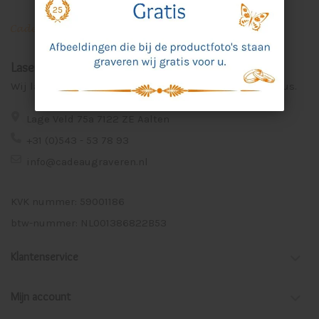
Laser Graveer Service Aalten
Wij lasergraveren voor u unieke en persoonlijke cadeaus.
Lage Veld 75a 7122 ZE Aalten
+31 (0)543 - 53 78 93
info@cadeaugraveren.nl
KVK nummer: 59001186
btw-nummer: NL001386822B53
Klantenservice
Mijn account