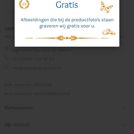
Laser Graveer Service Aalten
Wij lasergraveren voor u unieke en persoonlijke cadeaus.
Lage Veld 75a 7122 ZE Aalten
+31 (0)543 - 53 78 93
info@cadeaugraveren.nl
KVK nummer: 59001186
btw-nummer: NL001386822B53
Klantenservice
Mijn account