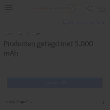
0
0
MENU
+31 (0)543 - 53 78 93
Home
Tags
5.000 mAh
Producten getagd met 5.000
mAh
Open filters
Naam oplopend
1