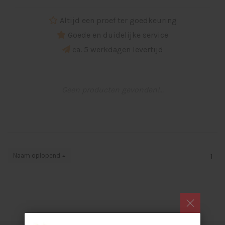
Altijd een proef ter goedkeuring
Goede en duidelijke service
ca. 5 werkdagen levertijd
Geen producten gevonden!...
Naam oplopend
1